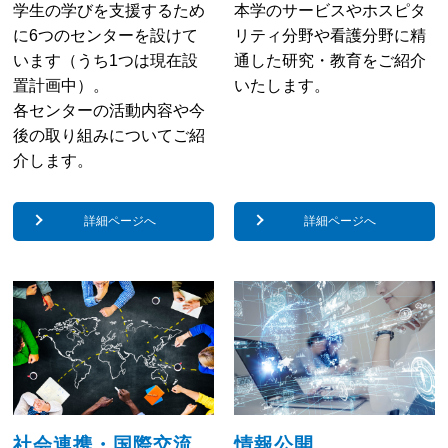
学生の学びを支援するため
本学のサービスやホスピタ
に6つのセンターを設けて
リティ分野や看護分野に精
います（うち1つは現在設
通した研究・教育をご紹介
置計画中）。
いたします。
各センターの活動内容や今
後の取り組みについて
ご紹
介します。
詳細ページへ
詳細ページへ
社会連携・国際交流
情報公開