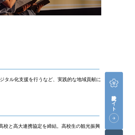
デジタル化支援を行うなど、実践的な地域貢献に
受験生サイト
arrow_forward
域の高校と高大連携協定を締結。高校生の観光振興