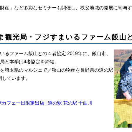
財産」など多彩なセミナーも開催し、秩父地域の発展に寄与す
ま観光局・フジすまいるファーム飯山
るファーム飯山との４者協定 2019年に、飯山市、
局と本学は4者協定を締結。
を埼玉県のマルシェで／狭山の物産を長野県の道の駅
開しています。
カフェ一日限定出店 | 道の駅 花の駅 千曲川