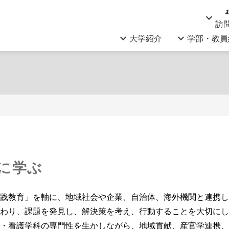
g
keyboard_arrow_down
訪
keyboard_arrow_down
keyboard_arrow_down
大学紹介
学部・教員
に学ぶ
践教育」を軸に、地域社会や企業、自治体、海外機関と連携し
わり、課題を発見し、解決策を考え、行動することを大切にし
・看護学科の専門性を生かしながら、地域貢献、産官学連携、