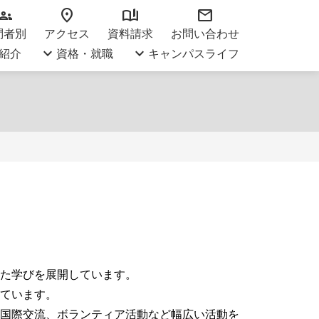
roups
location_on
book_ribbon
mail
問者別
アクセス
資料請求
お問い合わせ
keyboard_arrow_down
keyboard_arrow_down
紹介
資格・就職
キャンパスライフ
た学びを展開しています。
ています。
国際交流、ボランティア活動など幅広い活動を