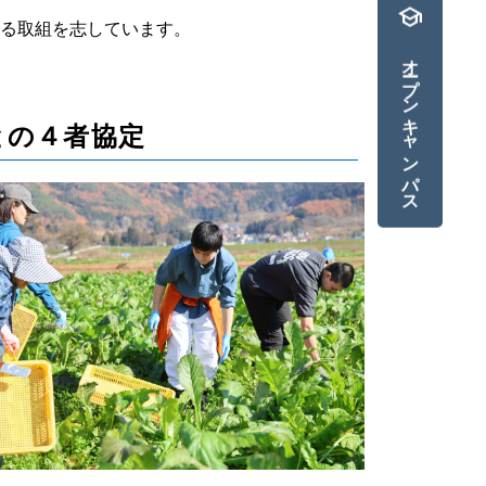
school
る取組を志しています。
オープンキャンパス
との４者協定