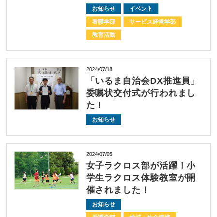
お知らせ
イベント
看護学部
サービス経営学部
教育活動
2024/07/18
「いるま自治会DX推進員」
委嘱状交付式が行われまし
た！
お知らせ
2024/07/05
女子ラクロス部が活躍！小
学生ラクロス体験教室が開
催されました！
お知らせ