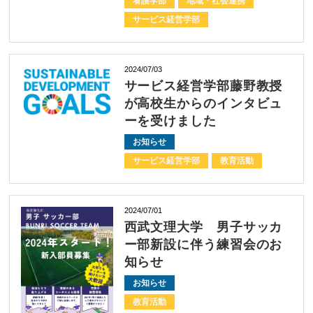
看護学部
地域・社会連携
サービス経営学部
2024/07/03
サービス経営学部藤野教授
が高校生からのインタビュ
ーを受けました
お知らせ
サービス経営学部
教育活動
2024/07/01
西武文理大学 男子サッカ
ー部新設に伴う練習会のお
知らせ
お知らせ
教育活動