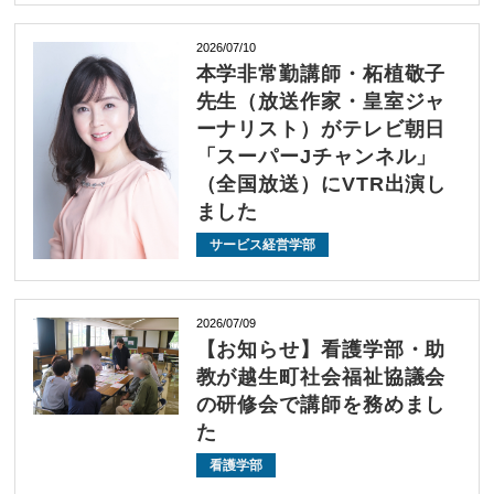
2026/07/10
本学非常勤講師・柘植敬子
先生（放送作家・皇室ジャ
ーナリスト）がテレビ朝日
「スーパーJチャンネル」
（全国放送）にVTR出演し
ました
サービス経営学部
2026/07/09
【お知らせ】看護学部・助
教が越生町社会福祉協議会
の研修会で講師を務めまし
た
看護学部